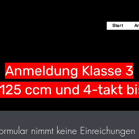
Start
Ar
Anmeldung Klasse 3
s 125 ccm und 4-takt b
ormular nimmt keine Einreichungen