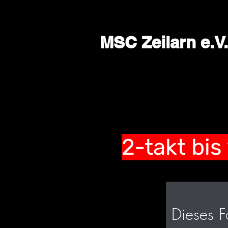
MSC Zeilarn e.V.
2-takt bi
Dieses F